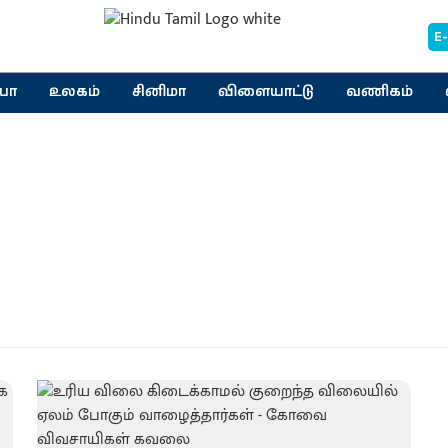
E
யா
உலகம்
சினிமா
விளையாட்டு
வணிகம்