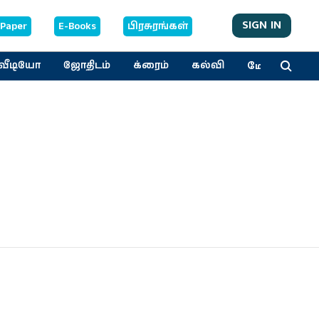
SIGN IN
-Paper
E-Books
பிரசுரங்கள்
மேலும்
வீடியோ
ஜோதிடம்
க்ரைம்
கல்வி