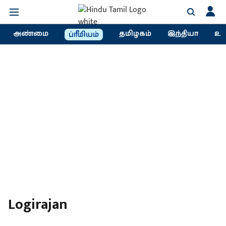
அண்மை
தமிழகம்
இந்தியா
உல
ப்ரீமியம்
Logirajan