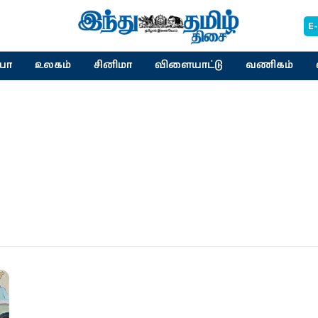
E
யா
உலகம்
சினிமா
விளையாட்டு
வணிகம்