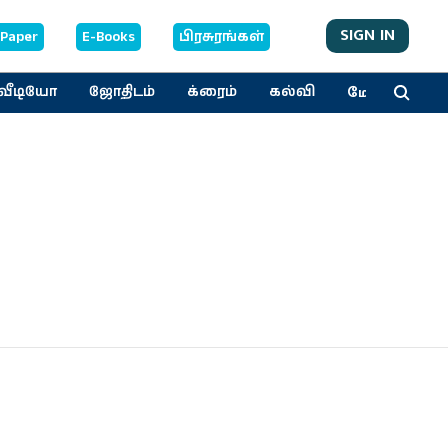
SIGN IN
-Paper
E-Books
பிரசுரங்கள்
மேலும்
வீடியோ
ஜோதிடம்
க்ரைம்
கல்வி