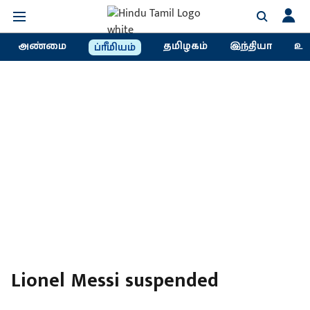
அண்மை
தமிழகம்
இந்தியா
உல
ப்ரீமியம்
Lionel Messi suspended