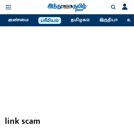
அண்மை
தமிழகம்
இந்தியா
உல
ப்ரீமியம்
link scam