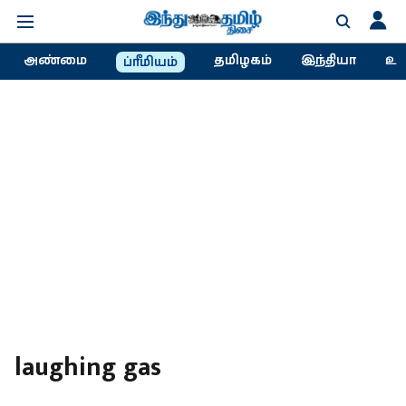
அண்மை
தமிழகம்
இந்தியா
உல
ப்ரீமியம்
laughing gas