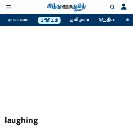
அண்மை
தமிழகம்
இந்தியா
உல
ப்ரீமியம்
laughing