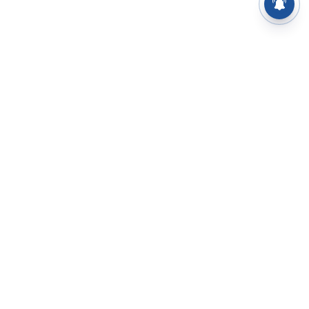
⌄
செய்திகள்