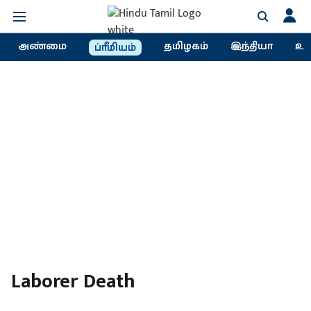
அண்மை
தமிழகம்
இந்தியா
உல
ப்ரீமியம்
Laborer Death