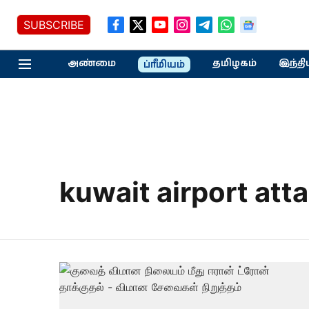
SUBSCRIBE
அண்மை
தமிழகம்
இந்தி
ப்ரீமியம்
kuwait airport att