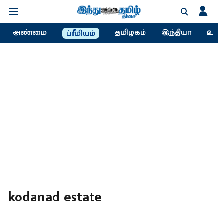
அண்மை
தமிழகம்
இந்தியா
உல
ப்ரீமியம்
kodanad estate