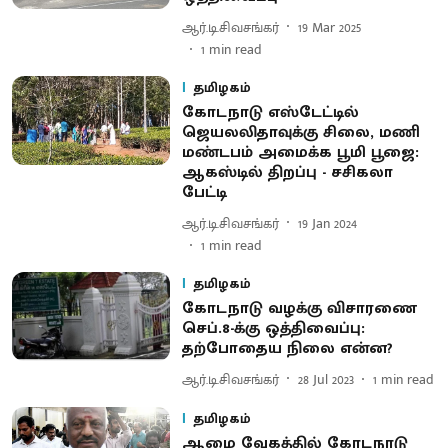
ஆர்.டி.சிவசங்கர்
19 Mar 2025
1
min read
தமிழகம்
கோடநாடு எஸ்டேட்டில்
ஜெயலலிதாவுக்கு சிலை, மணி
மண்டபம் அமைக்க பூமி பூஜை:
ஆகஸ்டில் திறப்பு - சசிகலா
பேட்டி
ஆர்.டி.சிவசங்கர்
19 Jan 2024
1
min read
தமிழகம்
கோடநாடு வழக்கு விசாரணை
செப்.8-க்கு ஒத்திவைப்பு:
தற்போதைய நிலை என்ன?
ஆர்.டி.சிவசங்கர்
28 Jul 2023
1
min read
தமிழகம்
ஆமை வேகத்தில் கோடநாடு