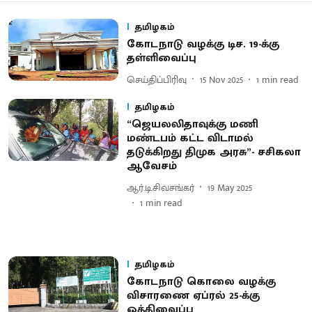
தமிழகம்
கோடநாடு வழக்கு டிச. 19-க்கு
தள்ளிவைப்பு
செய்திப்பிரிவு
15 Nov 2025
1
min read
தமிழகம்
“ஜெயலலிதாவுக்கு மணி
மண்டபம் கட்ட விடாமல்
தடுக்கிறது திமுக அரசு”- சசிகலா
ஆவேசம்
ஆர்.டி.சிவசங்கர்
19 May 2025
1
min read
தமிழகம்
கோடநாடு கொலை வழக்கு
விசாரணை ஏப்ரல் 25-க்கு
ஒத்திவைப்பு