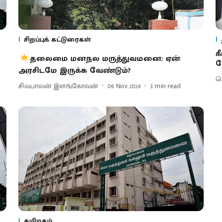
சிறப்புக் கட்டுரைகள்
க
தலைமை மனநல மருத்துவமனை: ஏன்
க
அரசிடமே இருக்க வேண்டும்?
செ
சிவபாலன் இளங்கோவன்
06 Nov 2024
3
min read
தமிழகம்