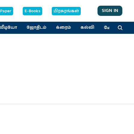
SIGN IN
-Paper
E-Books
பிரசுரங்கள்
மேலும்
வீடியோ
ஜோதிடம்
க்ரைம்
கல்வி