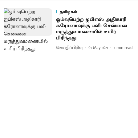
தமிழகம்
ஓய்வுபெற்ற ஐபிஎஸ் அதிகாரி
கரோனாவுக்கு பலி: சென்னை
மருத்துவமனையில் உயிர்
பிரிந்தது
செய்திப்பிரிவு
01 May 2021
1
min read