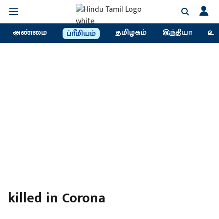
அண்மை
தமிழகம்
இந்தியா
உல
ப்ரீமியம்
killed in Corona