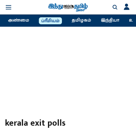
அண்மை
தமிழகம்
இந்தியா
உல
ப்ரீமியம்
kerala exit polls