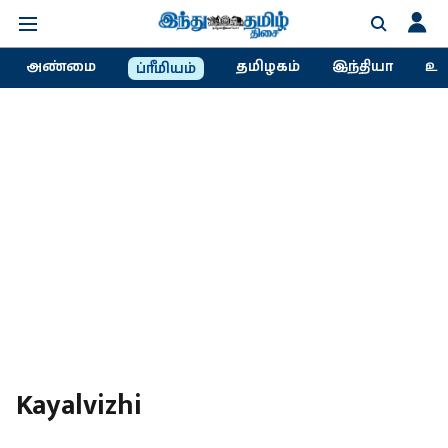
அண்மை
தமிழகம்
இந்தியா
உல
ப்ரீமியம்
Kayalvizhi