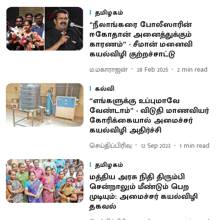
தமிழகம்
“நீலாங்கரை போலீஸாரின்
ஈகோதான் அனைத்துக்கும்
காரணம்” - சீமான் மனைவி
கயல்விழி குற்றச்சாட்டு
ம.மகாராஜன்
28 Feb 2025
2
min read
கல்வி
“எங்களுக்கு உப்புமாவே
வேண்டாம்” - விடுதி மாணவியர்
கோரிக்கையால் அமைச்சர்
கயல்விழி அதிர்ச்சி
செய்திப்பிரிவு
12 Sep 2023
1
min read
தமிழகம்
மத்திய அரசு நிதி திரும்பி
சென்றாலும் மீண்டும் பெற
முடியும்: அமைச்சர் கயல்விழி
தகவல்