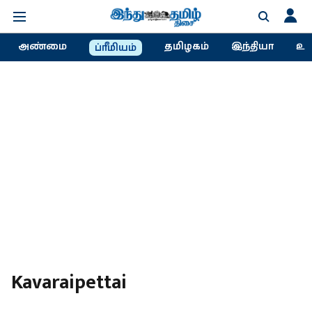
அண்மை
தமிழகம்
இந்தியா
உல
ப்ரீமியம்
Kavaraipettai