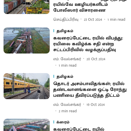
ரயில்வே ஊழியர்களிடம்
போலீஸார் விசாரணை
செய்திப்பிரிவு
23 Oct 2024
1
min read
தமிழகம்
கவரைப்பேட்டை ரயில் விபத்து:
ரயிலை கவிழ்க்க சதி என்ற
சட்டப்பிரிவில் வழக்குப்பதிவு
எம். வேல்சங்கர்
20 Oct 2024
1
min read
தமிழகம்
தொடர் அசம்பாவிதங்கள்; ரயில்
தண்டவாளங்களை ஒட்டி ரோந்து
பணியை தீவிரப்படுத்த திட்டம்
எம். வேல்சங்கர்
19 Oct 2024
2
min read
க்ரைம்
கவரைப்பேட்டை ரயில்