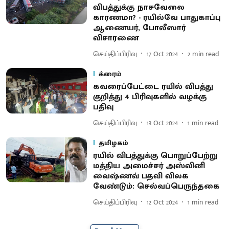
விபத்துக்கு நாசவேலை
காரணமா? - ரயில்வே பாதுகாப்பு
ஆணையர், போலீஸார்
விசாரணை
செய்திப்பிரிவு
17 Oct 2024
2
min read
க்ரைம்
கவரைப்பேட்டை ரயில் விபத்து
குறித்து 4 பிரிவுகளில் வழக்கு
பதிவு
செய்திப்பிரிவு
13 Oct 2024
1
min read
தமிழகம்
ரயில் விபத்துக்கு பொறுப்பேற்று
மத்திய அமைச்சர் அஸ்வினி
வைஷ்ணவ் பதவி விலக
வேண்டும்: செல்வப்பெருந்தகை
செய்திப்பிரிவு
12 Oct 2024
1
min read