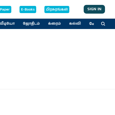
SIGN IN
-Paper
E-Books
பிரசுரங்கள்
மேலும்
வீடியோ
ஜோதிடம்
க்ரைம்
கல்வி