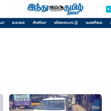
E
யா
உலகம்
சினிமா
விளையாட்டு
வணிகம்