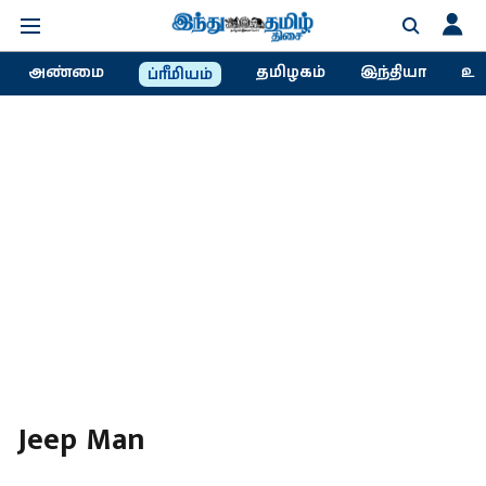
அண்மை
தமிழகம்
இந்தியா
உல
ப்ரீமியம்
Jeep Man