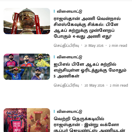
விளையாட்டு
ராஜஸ்தான் அணி வென்றால்
சிஎஸ்​கேவுக்கு சிக்​கல்: பிளே
ஆஃப் சுற்​றுக்கு முன்னேறப்
போகும் 4-வது அணி எது?
செய்திப்பிரிவு
21 May 2026
2
min read
விளையாட்டு
ஐபிஎல் பிளே ஆஃப் சுற்​றில்
எஞ்சியுள்ள ஓரிடத்​துக்கு மோதும்
5 அணி​கள்
செய்திப்பிரிவு
20 May 2026
2
min read
விளையாட்டு
வெற்றி நெருக்கடியில்
ராஜஸ்தான் - இன்று லக்னோ
சூப்பர் ஜெயண்ட்ஸ் அணியுடன்