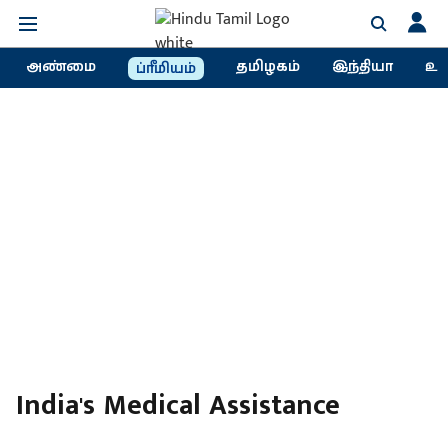
அண்மை
தமிழகம்
இந்தியா
உல
ப்ரீமியம்
India's Medical Assistance