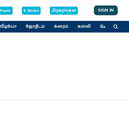
SIGN IN
-Paper
E-Books
பிரசுரங்கள்
மேலும்
வீடியோ
ஜோதிடம்
க்ரைம்
கல்வி