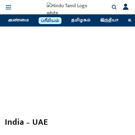
அண்மை
தமிழகம்
இந்தியா
உல
ப்ரீமியம்
India – UAE