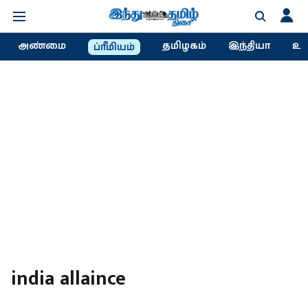
அண்மை
தமிழகம்
இந்தியா
உல
ப்ரீமியம்
india allaince