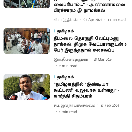
வைப்போம்...” - அண்ணாமலை
பிரச்சாரம் @ நாமக்கல்
கி.பார்த்திபன்
04 Apr 2024
1
min read
தமிழகம்
தி.மலை தொகுதி வேட்புமனு
தாக்கல்: திமுக வேட்பாளருடன் 6
பேர் இருந்ததால் சலசலப்பு
இரா.தினேஷ்குமார்
25 Mar 2024
2
min read
தமிழகம்
“தமிழகத்தில் ‘இண்டியா’
கூட்டணி வலுவாக உள்ளது” -
கார்த்தி சிதம்பரம்
சுப. ஜனநாயகசெல்வம்
17 Feb 2024
1
min read