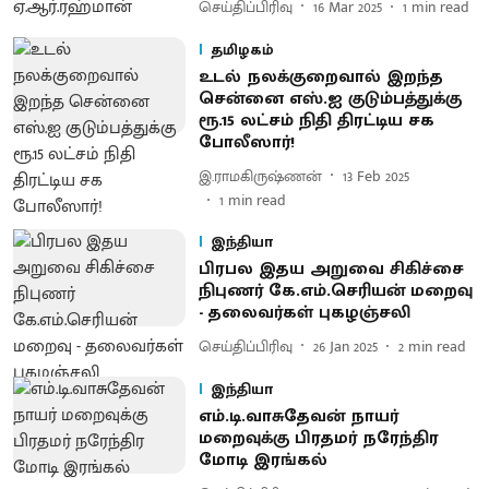
செய்திப்பிரிவு
16 Mar 2025
1
min read
தமிழகம்
உடல் நலக்குறைவால் இறந்த
சென்னை எஸ்.ஐ குடும்பத்துக்கு
ரூ.15 லட்சம் நிதி திரட்டிய சக
போலீஸார்!
இ.ராமகிருஷ்ணன்
13 Feb 2025
1
min read
இந்தியா
பிரபல இதய அறுவை சிகிச்சை
நிபுணர் கே.எம்.செரியன் மறைவு
- தலைவர்கள் புகழஞ்சலி
செய்திப்பிரிவு
26 Jan 2025
2
min read
இந்தியா
எம்.டி.வாசுதேவன் நாயர்
மறைவுக்கு பிரதமர் நரேந்திர
மோடி இரங்கல்