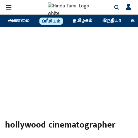
அண்மை
தமிழகம்
இந்தியா
உல
ப்ரீமியம்
hollywood cinematographer