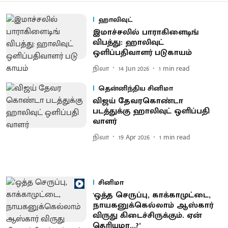
ஹாலிவுட்
இமாச்​சலில் பாராகிளைடிங்
விபத்து: ஹாலிவுட்
ஒளிப்பதிவாளர் படு​கா​யம்
நிலா
14 Jun 2026
1
min read
தென்னிந்திய சினிமா
விஜய் தேவர​கொண்டா
படத்துக்கு ஹாலிவுட் ஒளிப்பதி​
வாளர்
நிலா
19 Apr 2026
1
min read
சினிமா
'ஒத்த செருப்பு, காக்காமுட்டை,
நாயகனுக்கெல்லாம் ஆஸ்கார்
விருது கிடைச்சிருக்கும். ஏன்
தெரியுமா...?’