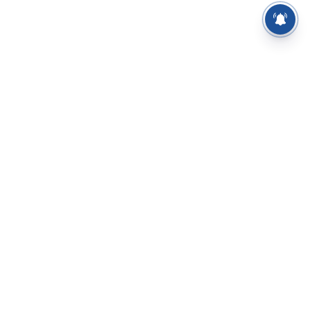
⌄
செய்திகள்
⌄
சிறப்புப் பக்கம்
⌄
சினிமா