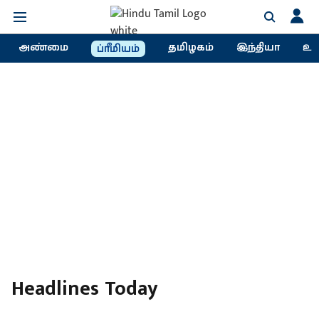
அண்மை
தமிழகம்
இந்தியா
உல
ப்ரீமியம்
Headlines Today