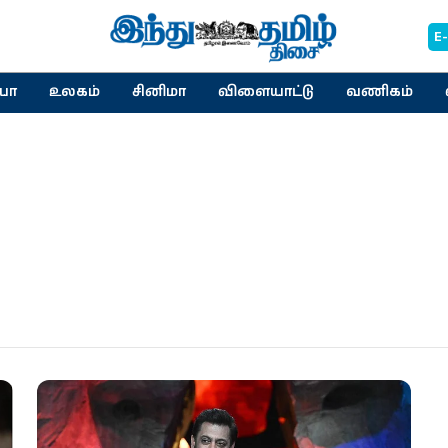
E
யா
உலகம்
சினிமா
விளையாட்டு
வணிகம்