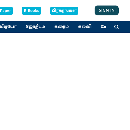
SIGN IN
-Paper
E-Books
பிரசுரங்கள்
மேலும்
வீடியோ
ஜோதிடம்
க்ரைம்
கல்வி