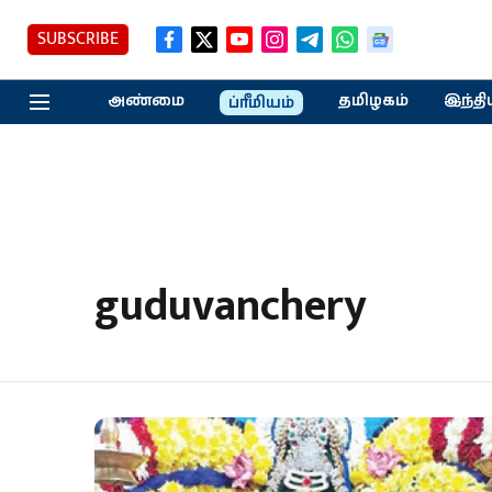
SUBSCRIBE
அண்மை
தமிழகம்
இந்தி
ப்ரீமியம்
guduvanchery