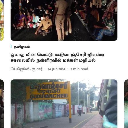
தமிழகம்
ஓயாத மின் வெட்டு: கூடுவாஞ்சேரி ஜிஎஸ்டி
சாலையில் நள்ளிரவில் மக்கள் மறியல்
பெ.ஜேம்ஸ் குமார்
24 Jun 2024
2
min read