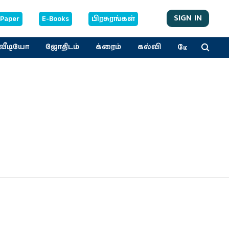
SIGN IN
-Paper
E-Books
பிரசுரங்கள்
மேலும்
வீடியோ
ஜோதிடம்
க்ரைம்
கல்வி