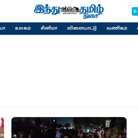
E
யா
உலகம்
சினிமா
விளையாட்டு
வணிகம்