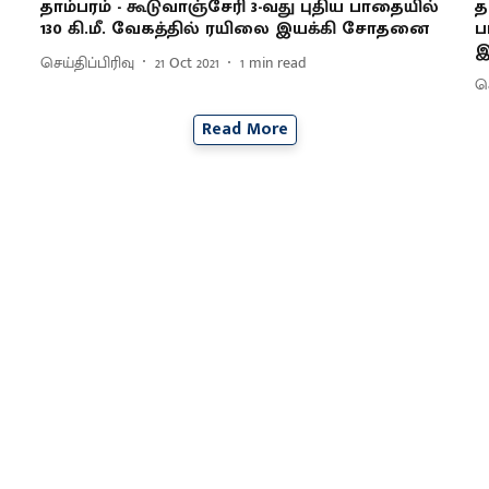
தாம்பரம் - கூடுவாஞ்சேரி 3-வது புதிய பாதையில்
த
130 கி.மீ. வேகத்தில் ரயிலை இயக்கி சோதனை
ப
இ
செய்திப்பிரிவு
21 Oct 2021
1
min read
செ
Read More