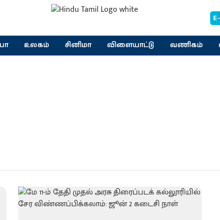
E
யா
உலகம்
சினிமா
விளையாட்டு
வணிகம்