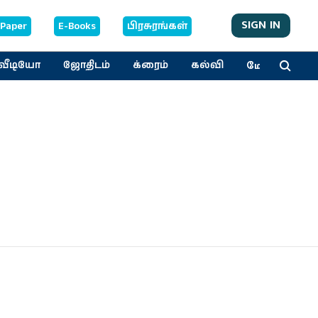
SIGN IN
-Paper
E-Books
பிரசுரங்கள்
மேலும்
வீடியோ
ஜோதிடம்
க்ரைம்
கல்வி