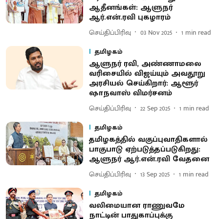
ஆதீனங்கள்: ஆளுநர்
ஆர்.என்.ரவி புகழாரம்
செய்திப்பிரிவு
03 Nov 2025
1
min read
தமிழகம்
ஆளுநர் ரவி, அண்ணாமலை
வரிசையில் விஜய்யும் அவதூறு
அரசியல் செய்கிறார்: ஆளூர்
ஷாநவாஸ் விமர்சனம்
செய்திப்பிரிவு
22 Sep 2025
1
min read
தமிழகம்
தமிழகத்தில் வகுப்புவாதிகளால்
பாகுபாடு ஏற்படுத்தப்படுகிறது:
ஆளுநர் ஆர்.என்.ரவி வேதனை
செய்திப்பிரிவு
13 Sep 2025
1
min read
தமிழகம்
வலிமையான ராணுவமே
நாட்டின் பாதுகாப்புக்கு