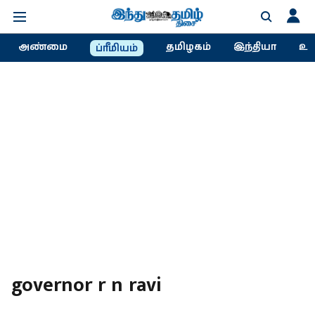
அண்மை
தமிழகம்
இந்தியா
உல
ப்ரீமியம்
governor r n ravi