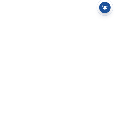
⌄
செய்திகள்