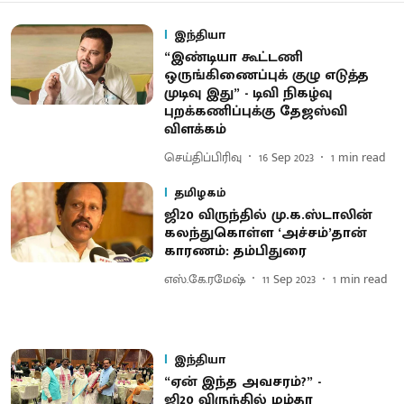
இந்தியா
“இண்டியா கூட்டணி
ஒருங்கிணைப்புக் குழு எடுத்த
முடிவு இது” - டிவி நிகழ்வு
புறக்கணிப்புக்கு தேஜஸ்வி
விளக்கம்
செய்திப்பிரிவு
16 Sep 2023
1
min read
தமிழகம்
ஜி20 விருந்தில் மு.க.ஸ்டாலின்
கலந்துகொள்ள ‘அச்சம்’தான்
காரணம்: தம்பிதுரை
எஸ்.கே.ரமேஷ்
11 Sep 2023
1
min read
இந்தியா
“ஏன் இந்த அவசரம்?” -
ஜி20 விருந்தில் மம்தா