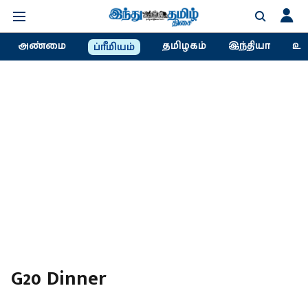
அண்மை
தமிழகம்
இந்தியா
உல
ப்ரீமியம்
G20 Dinner