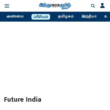
அண்மை
தமிழகம்
இந்தியா
உல
ப்ரீமியம்
Future India