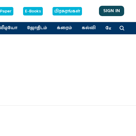
SIGN IN
-Paper
E-Books
பிரசுரங்கள்
மேலும்
வீடியோ
ஜோதிடம்
க்ரைம்
கல்வி