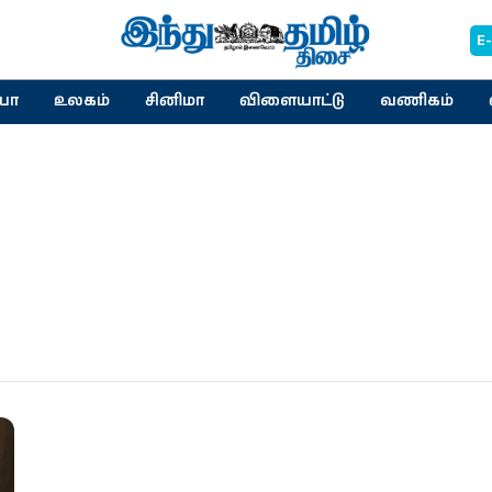
E
யா
உலகம்
சினிமா
விளையாட்டு
வணிகம்