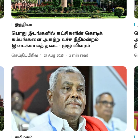
இந்தியா
பொது இடங்களில் கட்சிகளின் கொடிக்
ப
கம்பங்களை அகற்ற உச்ச நீதிமன்றம்
அ
இடைக்காலத் தடை - முழு விவரம்
ந
செய்திப்பிரிவு
25 Aug 2025
2
min read
செ
தமிழகம்