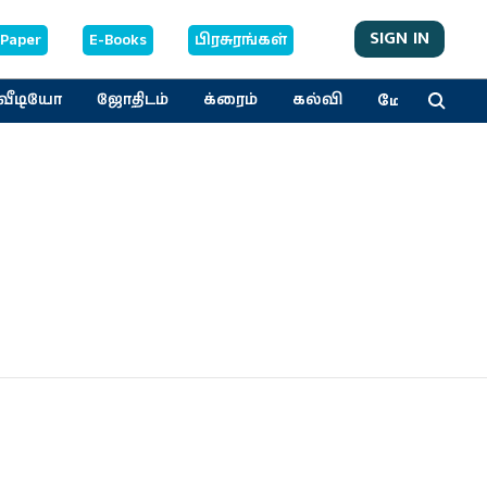
SIGN IN
-Paper
E-Books
பிரசுரங்கள்
மேலும்
வீடியோ
ஜோதிடம்
க்ரைம்
கல்வி