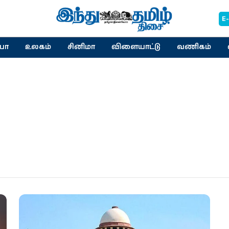
E
யா
உலகம்
சினிமா
விளையாட்டு
வணிகம்