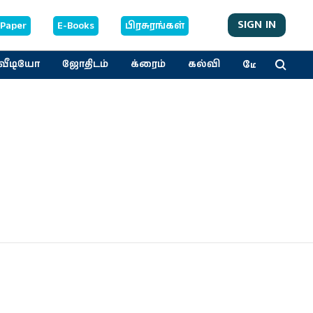
SIGN IN
-Paper
E-Books
பிரசுரங்கள்
மேலும்
வீடியோ
ஜோதிடம்
க்ரைம்
கல்வி