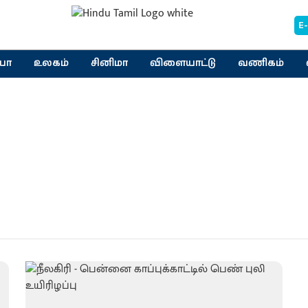
E
யா
உலகம்
சினிமா
விளையாட்டு
வணிகம்