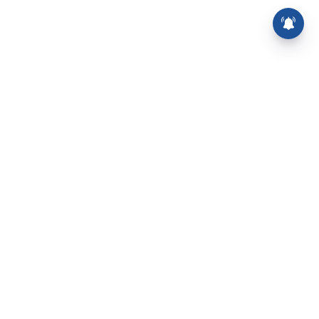
⌄
செய்திகள்