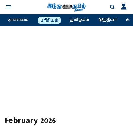
அண்மை
தமிழகம்
இந்தியா
உல
ப்ரீமியம்
February 2026