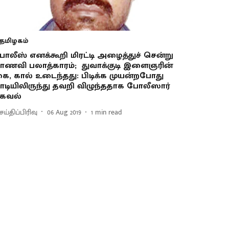
தமிழகம்
ோலீஸ் எனக்கூறி மிரட்டி அழைத்துச் சென்று
ாணவி பலாத்காரம்; துவாக்குடி இளைஞரின்
ை, கால் உடைந்தது: பிடிக்க முயன்றபோது
ாடியிலிருந்து தவறி விழுந்ததாக போலீஸார்
கவல்
ய்திப்பிரிவு
06 Aug 2019
1
min read