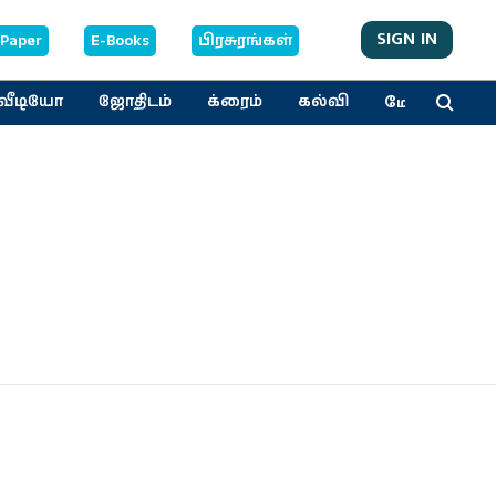
SIGN IN
-Paper
E-Books
பிரசுரங்கள்
மேலும்
வீடியோ
ஜோதிடம்
க்ரைம்
கல்வி