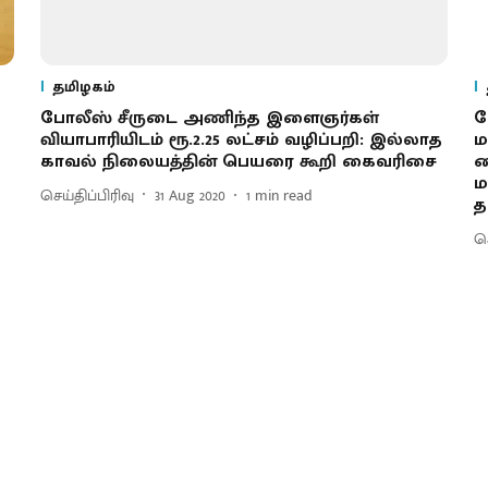
தமிழகம்
போலீஸ் சீருடை அணிந்த இளைஞர்கள்
ப
வியாபாரியிடம் ரூ.2.25 லட்சம் வழிப்பறி: இல்லாத
ம
காவல் நிலையத்தின் பெயரை கூறி கைவரிசை
க
ம
செய்திப்பிரிவு
31 Aug 2020
1
min read
த
செ