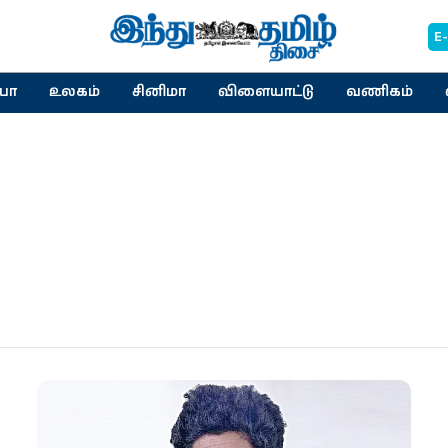
E
யா
உலகம்
சினிமா
விளையாட்டு
வணிகம்