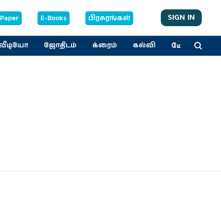
SIGN IN
-Paper
E-Books
பிரசுரங்கள்
மேலும்
வீடியோ
ஜோதிடம்
க்ரைம்
கல்வி