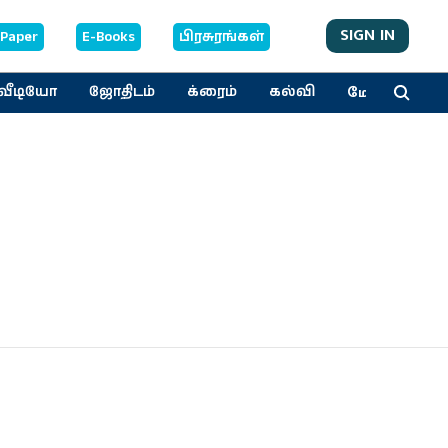
SIGN IN
-Paper
E-Books
பிரசுரங்கள்
மேலும்
வீடியோ
ஜோதிடம்
க்ரைம்
கல்வி