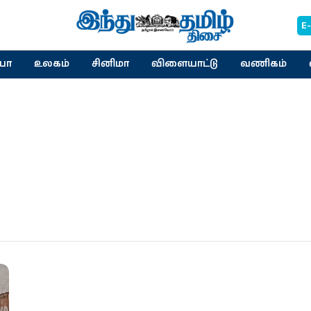
E
யா
உலகம்
சினிமா
விளையாட்டு
வணிகம்