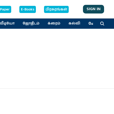
SIGN IN
-Paper
E-Books
பிரசுரங்கள்
மேலும்
வீடியோ
ஜோதிடம்
க்ரைம்
கல்வி