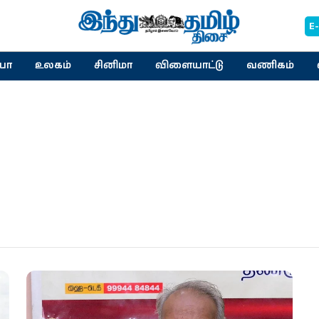
E
யா
உலகம்
சினிமா
விளையாட்டு
வணிகம்