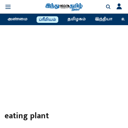
அண்மை
தமிழகம்
இந்தியா
உல
ப்ரீமியம்
eating plant