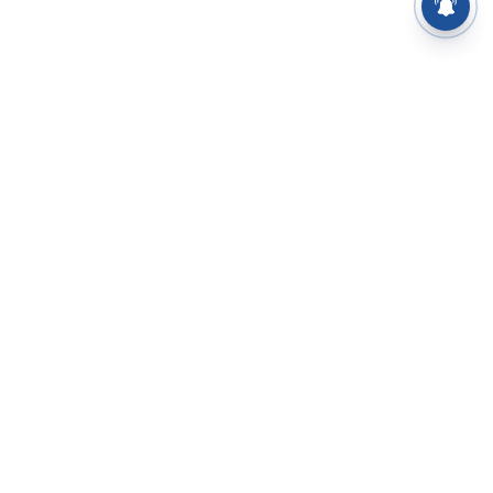
⌄
செய்திகள்