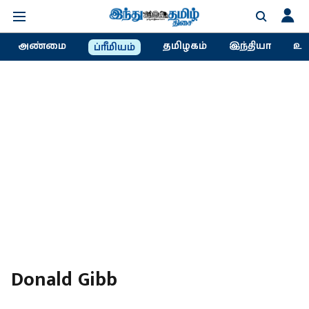
அண்மை
தமிழகம்
இந்தியா
உல
ப்ரீமியம்
Donald Gibb