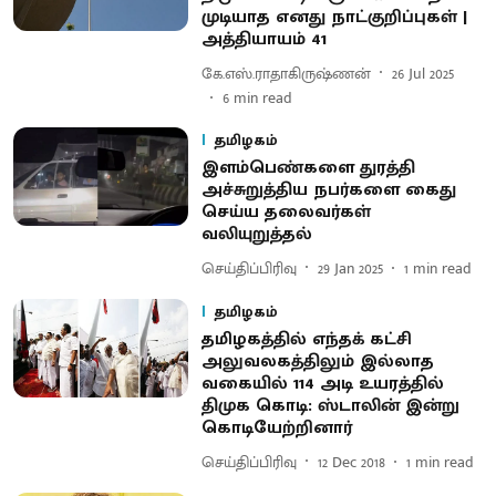
முடியாத எனது நாட்குறிப்புகள் |
அத்தியாயம் 41
கே.எஸ்.ராதாகிருஷ்ணன்
26 Jul 2025
6
min read
தமிழகம்
இளம்பெண்களை துரத்தி
அச்சுறுத்திய நபர்களை கைது
செய்ய தலைவர்கள்
வலியுறுத்தல்
செய்திப்பிரிவு
29 Jan 2025
1
min read
தமிழகம்
தமிழகத்தில் எந்தக் கட்சி
அலுவலகத்திலும் இல்லாத
வகையில் 114 அடி உயரத்தில்
திமுக கொடி: ஸ்டாலின் இன்று
கொடியேற்றினார்
செய்திப்பிரிவு
12 Dec 2018
1
min read