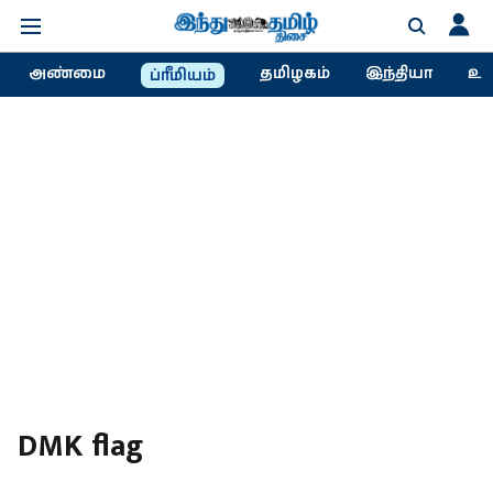
அண்மை
தமிழகம்
இந்தியா
உல
ப்ரீமியம்
DMK flag