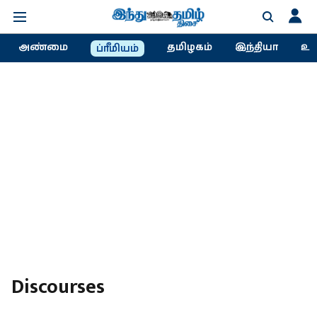
அண்மை
தமிழகம்
இந்தியா
உல
ப்ரீமியம்
Discourses