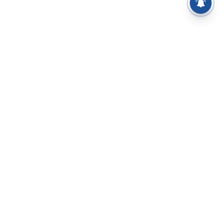
⌄
செய்திகள்