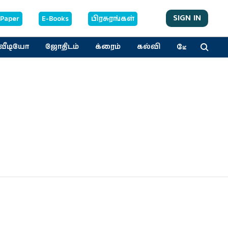
SIGN IN
-Paper
E-Books
பிரசுரங்கள்
மேலும்
வீடியோ
ஜோதிடம்
க்ரைம்
கல்வி