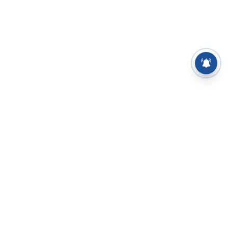
⌄
செய்திகள்