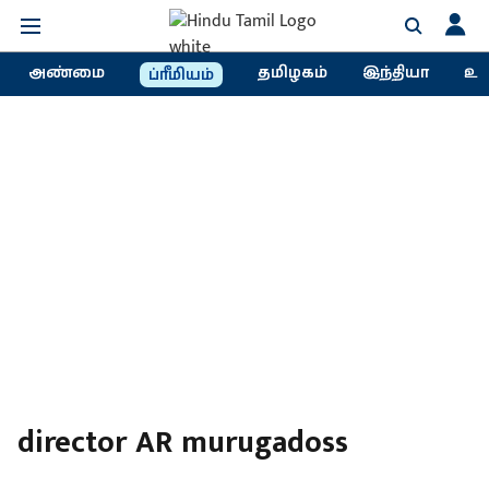
அண்மை
தமிழகம்
இந்தியா
உல
ப்ரீமியம்
director AR murugadoss