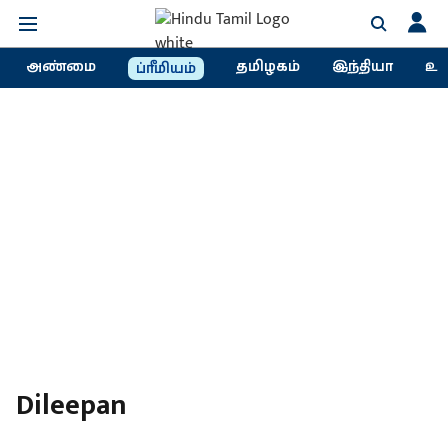
அண்மை
தமிழகம்
இந்தியா
உல
ப்ரீமியம்
Dileepan