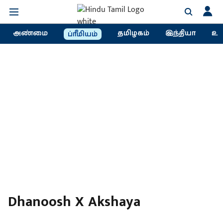
அண்மை
தமிழகம்
இந்தியா
உல
ப்ரீமியம்
Dhanoosh X Akshaya