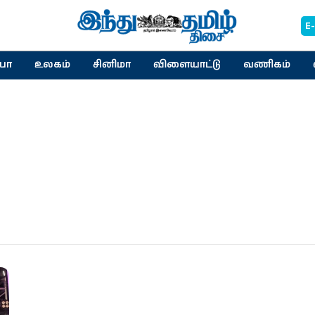
E
யா
உலகம்
சினிமா
விளையாட்டு
வணிகம்