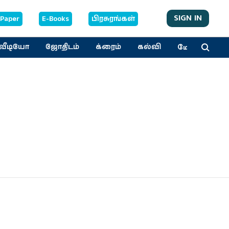
SIGN IN
-Paper
E-Books
பிரசுரங்கள்
மேலும்
வீடியோ
ஜோதிடம்
க்ரைம்
கல்வி