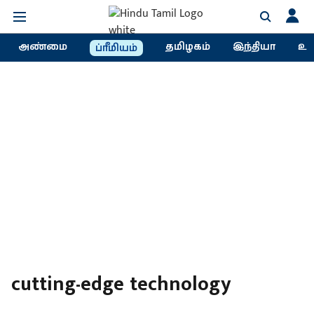
அண்மை
தமிழகம்
இந்தியா
உல
ப்ரீமியம்
cutting-edge technology