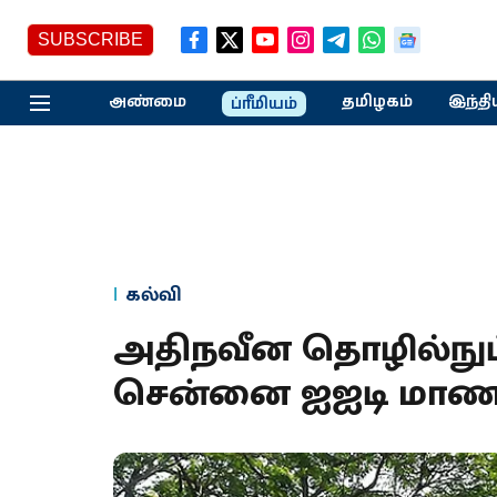
SUBSCRIBE
அண்மை
தமிழகம்
இந்தி
ப்ரீமியம்
கல்வி
அதிநவீன தொழில்நுட்ப
சென்னை ஐஐடி மாண