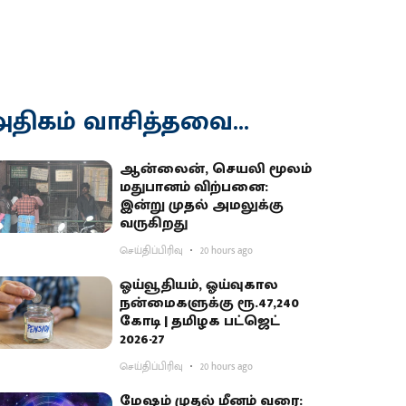
திகம் வாசித்தவை...
ஆன்லைன், செயலி மூலம்
மதுபானம் விற்பனை:
இன்று முதல் அமலுக்கு
வருகிறது
செய்திப்பிரிவு
20 hours ago
ஓய்வூதியம், ஓய்வுகால
நன்மைகளுக்கு ரூ.47,240
கோடி | தமிழக பட்ஜெட்
2026-27
செய்திப்பிரிவு
20 hours ago
மேஷம் முதல் மீனம் வரை: