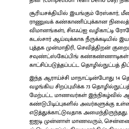
தின' (Competition Team Demo Day) நிகழ்
சூரியசக்தியில் இயங்கும் ரேஸ்கார், மீ
ராணுவக் கண்காணிப்புக்கான நிலைத்
விமானங்கள்), சிஎஃப்ஐ வழிகாட்டி ரோப
கடல்சார் ஆய்வுக்காக நீருக்கடியில் இ
புத்தக முன்மாதிரி, செவித்திறன் க
சவுண்ட்ஸ்கேப்பிங் கண்கண்ணாடிகள
காட்சிப்படுத்தப்பட்ட தொழில்நுட்பத் த
இந்த ஆராய்ச்சி மாநாட்டின்போது 14 தொழ
வழங்கிய சிறப்புமிக்க 73 தொழில்நுட்பத் 
மேற்பட்ட மாணவர்கள் இந்நிகழ்வில் ஆர
கண்டுபிடிப்புகளில் அவர்களுக்கு உள்
எடுத்துக்காட்டுவதாக அமைந்திருந்தது
ஐஐடி முன்னாள் மாணவரும், சென்னை 