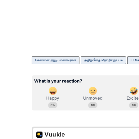
சென்னை ஐஐடி மாணவர்கள்
அதிநவீனத் தொழில்நுட்பம்
IIT Ma