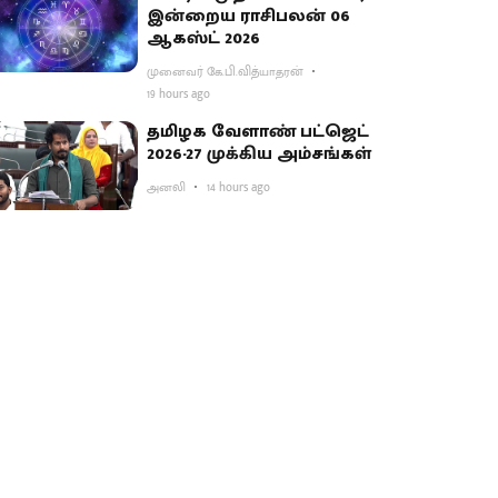
இன்றைய ராசிபலன் 06
ஆகஸ்ட் 2026
முனைவர் கே.பி.வித்யாதரன்
19 hours ago
தமிழக வேளாண் பட்ஜெட்
2026-27 முக்கிய அம்சங்கள்
அனலி
14 hours ago