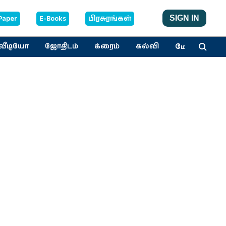
Paper
E-Books
பிரசுரங்கள்
SIGN IN
மேலும்
வீடியோ
ஜோதிடம்
க்ரைம்
கல்வி