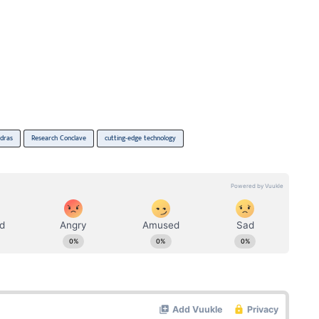
dras
Research Conclave
cutting-edge technology